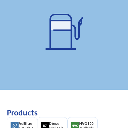
Products
AdBlue
Diesel
HVO100