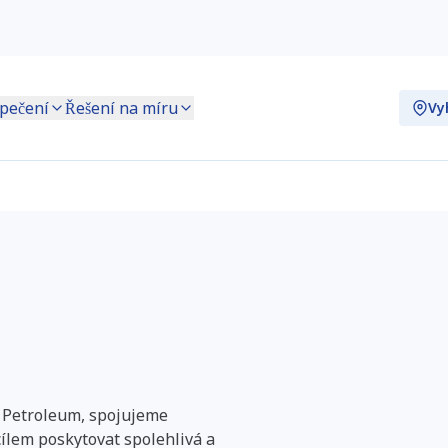
pečení
Řešení na míru
Vyh
svědčení v
t Petroleum, spojujeme
cílem poskytovat spolehlivá a