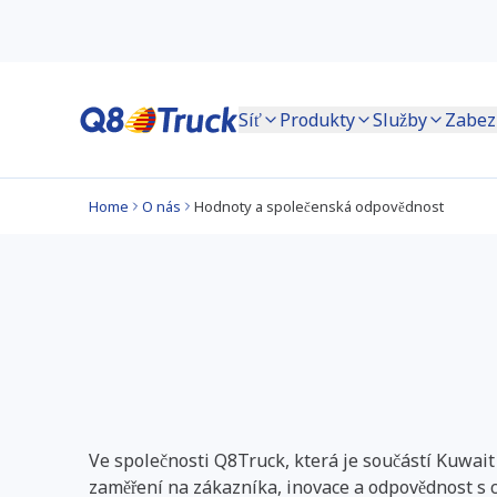
Síť
Produkty
Služby
Zabez
Home
O nás
Hodnoty a společenská odpovědnost
Naše hodnoty a pře
Q8Truck
Ve společnosti Q8Truck, která je součástí Kuwai
zaměření na zákazníka, inovace a odpovědnost s 