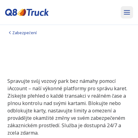
Zabezpečení
iAccount
Mějte vše pod kontrolou, šetřete čas a
spravujte své karty odkudkoli.
Spravujte svůj vozový park bez námahy pomocí
iAccount – naší výkonné platformy pro správu karet.
Získejte přehled o každé transakci v reálném čase a
plnou kontrolu nad svými kartami. Blokujte nebo
odblokujte karty, nastavujte limity a omezení a
provádějte okamžité změny ve svém zabezpečeném
zákaznickém prostředí. Služba je dostupná 24/7 a
zcela zdarma.