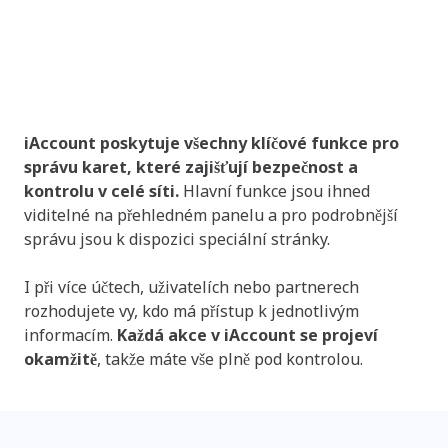
Spravujte své karty rychle a
snadno
iAccount poskytuje všechny klíčové funkce pro
správu karet, které zajišťují bezpečnost a
kontrolu v celé síti.
Hlavní funkce jsou ihned
viditelné na přehledném panelu a pro podrobnější
správu jsou k dispozici speciální stránky.
I při více účtech, uživatelích nebo partnerech
rozhodujete vy, kdo má přístup k jednotlivým
informacím.
Každá akce v iAccount se projeví
okamžitě
, takže máte vše plně pod kontrolou.