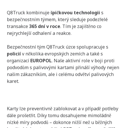
okamžitý zásah
Q8Truck kombinuje
špičkovou technologii
s
bezpečnostním týmem, který sleduje podezřelé
transakce
365 dní v roce
. Tím je zajištěno co
nejrychlejší odhalení a reakce.
Bezpečnostní tým Q8Truck úzce spolupracuje s
policií
v několika evropských zemích a také s
organizací
EUROPOL
. Naše aktivní role v boji proti
podvodům s palivovými kartami přináší výhody nejen
našim zákazníkům, ale i celému odvětví palivových
karet.
Služba 24/7
Karty lze preventivně zablokovat a v případě potřeby
dále prošetřit. Díky tomu dosahujeme mimořádně
nízké míry podvodů – dokonce nižší než u běžných