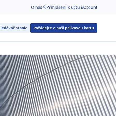
O nás
Přihlášení k účtu iAccount
ledávač stanic
Požádejte o naši palivovou kartu