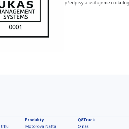
předpisy a usilujeme o ekolog
Produkty
Q8Truck
 trhu
Motorová Nafta
O nás