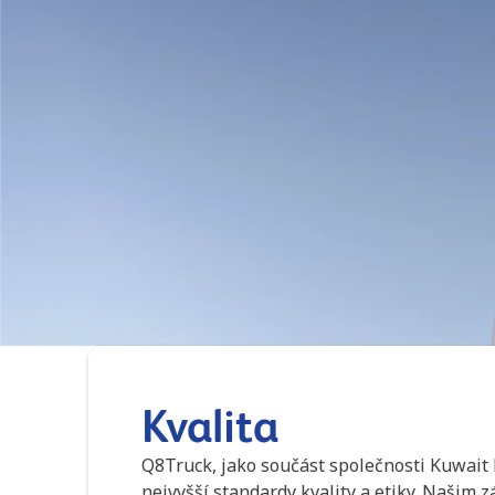
Kvalita
Q8Truck, jako součást společnosti Kuwait
nejvyšší standardy kvality a etiky. Našim