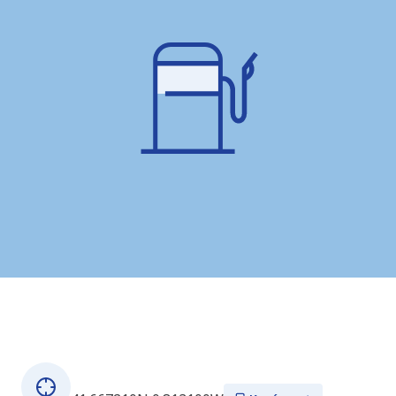
O této stanici
GPS souřadnice