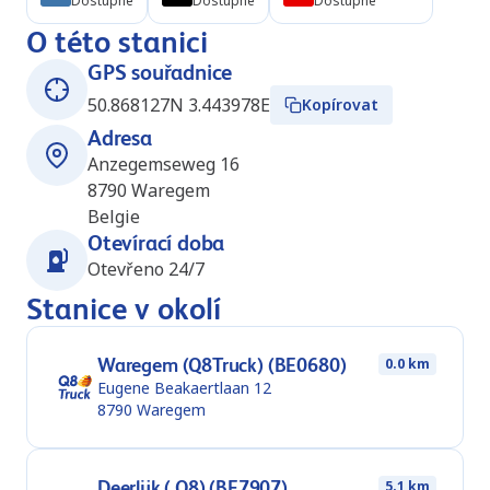
Dostupné
Dostupné
Dostupné
O této stanici
GPS souřadnice
50.868127N 3.443978E
Kopírovat
Adresa
Anzegemseweg 16
8790
Waregem
Belgie
Otevírací doba
Otevřeno 24/7
Stanice v okolí
Waregem (Q8Truck) (BE0680)
0.0 km
Eugene Beakaertlaan 12
8790
Waregem
Deerlijk ( Q8) (BE7907)
5.1 km