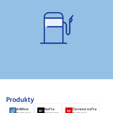
Produkty
AdBlue
Nafta
Červená nafta