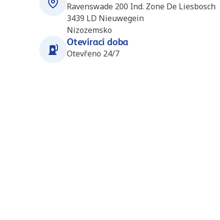
Ravenswade 200 Ind. Zone De Liesbosch
3439 LD
Nieuwegein
Nizozemsko
Otevírací doba
Otevřeno 24/7
Stanice v okolí
LNG Nieuwegein (Rolande)
3.9
km
(NL0301)
Inundatiedok 37
3439 JJ
Nieuwegein