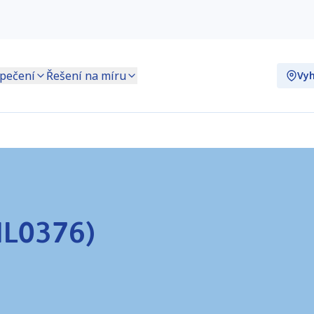
pečení
Řešení na míru
Vyh
NL0376)