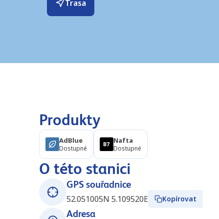
Trasa
Produkty
AdBlue
Nafta
Dostupné
Dostupné
O této stanici
GPS souřadnice
52.051005N 5.109520E
Kopírovat
Adresa