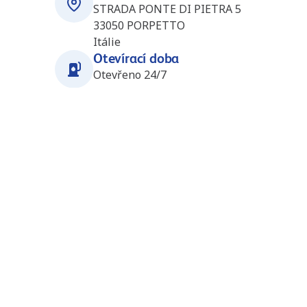
STRADA PONTE DI PIETRA 5
33050
PORPETTO
Itálie
Otevírací doba
Otevřeno 24/7
Stanice v okolí
Vrtojba 2_South_H4 (Petrol)
33.9
km
(SI4345)
Mednarodni prehod 4a
5290
Sempeter pri Girici