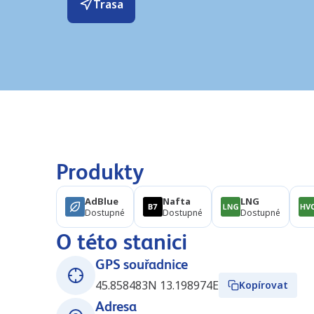
Trasa
Produkty
AdBlue
Nafta
LNG
Dostupné
Dostupné
Dostupné
O této stanici
GPS souřadnice
45.858483N 13.198974E
Kopírovat
Adresa