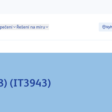
pečení
Řešení na míru
Vyh
8) (IT3943)