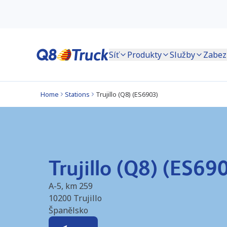
Síť
Produkty
Služby
Zabez
Home
Stations
Trujillo (Q8) (ES6903)
Trujillo (Q8) (ES69
A-5, km 259
10200
Trujillo
Španělsko