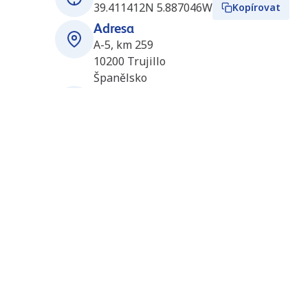
39.411412N 5.887046W
Kopírovat
Adresa
A-5, km 259
10200
Trujillo
Španělsko
Otevírací doba
Otevřeno 24/7
Stanice v okolí
Coria (Q8) (ES6910)
82.5 km
Ctra, EX-108, Km 86,90
10800
Coria