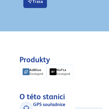
Trasa
Produkty
AdBlue
Nafta
Dostupné
Dostupné
O této stanici
GPS souřadnice