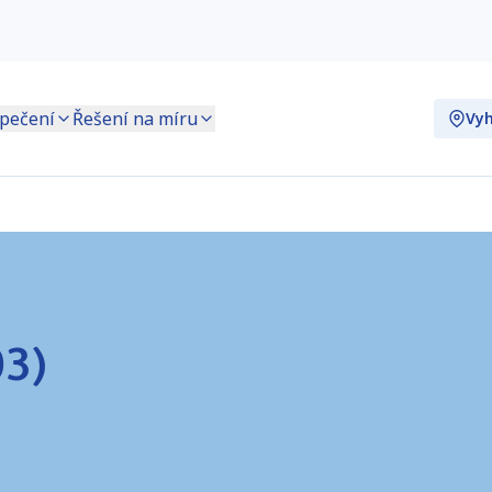
pečení
Řešení na míru
Vyh
03)