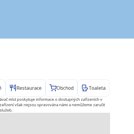
ě
Restaurace
Obchod
Toaleta
ávač míst poskytuje informace o dostupných zařízeních v
to zařízení však nejsou spravována námi a nemůžeme zaručit
služeb.