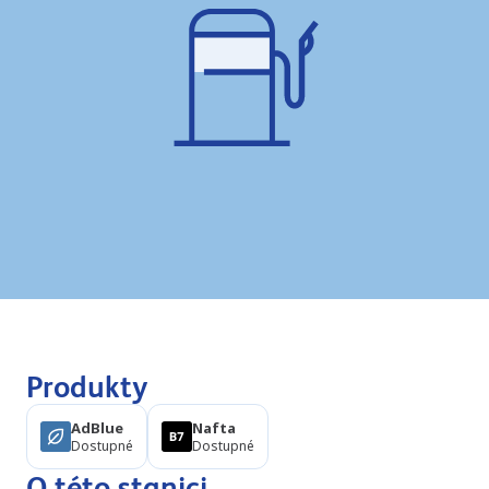
Produkty
AdBlue
Nafta
Dostupné
Dostupné
O této stanici