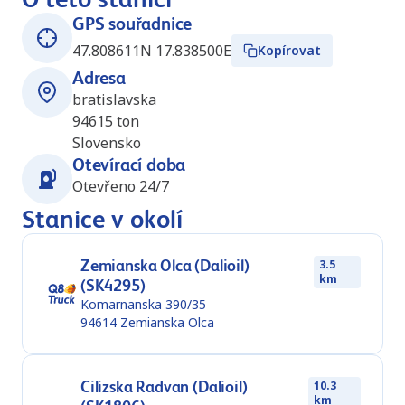
GPS souřadnice
47.808611N 17.838500E
Kopírovat
Adresa
bratislavska
94615
ton
Slovensko
Otevírací doba
Otevřeno 24/7
Stanice v okolí
Zemianska Olca (Dalioil)
3.5
km
(SK4295)
Komarnanska 390/35
94614
Zemianska Olca
Cilizska Radvan (Dalioil)
10.3
km