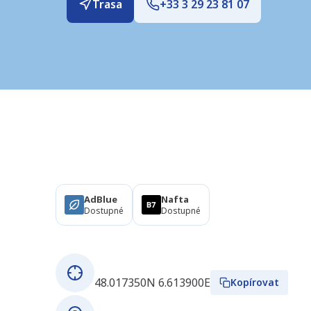
Trasa
+33 3 29 23 81 07
Produkty
AdBlue
Nafta
Dostupné
Dostupné
O této stanici
GPS souřadnice
48.017350N 6.613900E
Kopírovat
Adresa