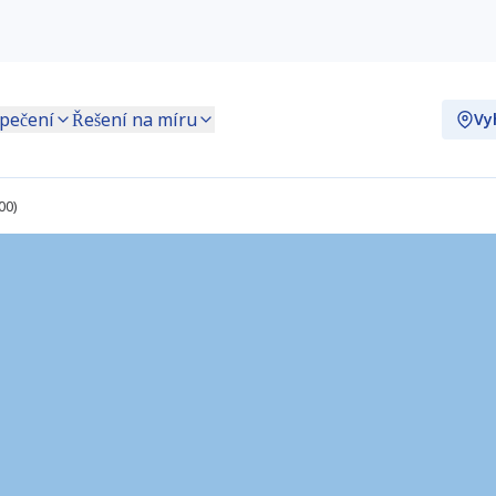
pečení
Řešení na míru
Vyh
00)
iremont (E.Leclerc) (FR1