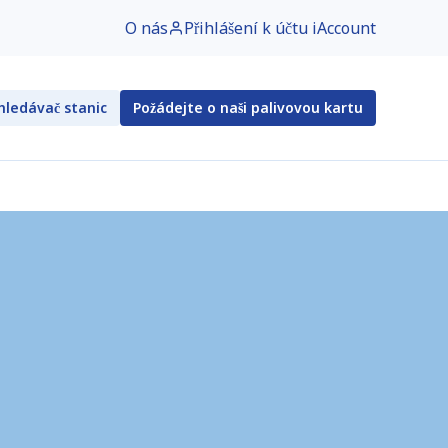
O nás
Přihlášení k účtu iAccount
ledávač stanic
Požádejte o naši palivovou kartu
100)