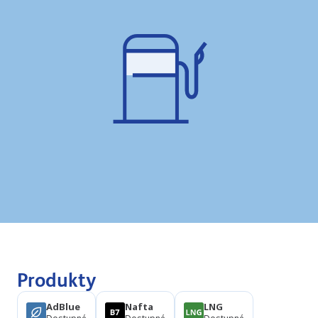
Produkty
AdBlue
Nafta
LNG