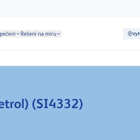
pečení
Řešení na míru
Vyh
etrol) (SI4332)