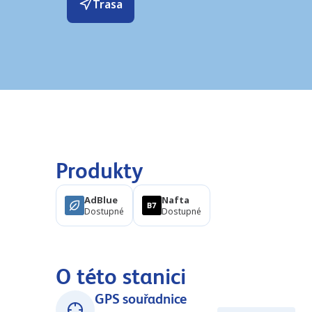
Trasa
Produkty
AdBlue
Nafta
Dostupné
Dostupné
O této stanici
GPS souřadnice