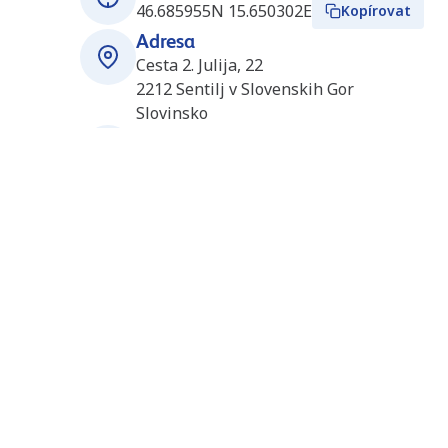
46.685955N 15.650302E
Kopírovat
Adresa
Cesta 2. Julija, 22
2212
Sentilj v Slovenskih Gor
Slovinsko
Otevírací doba
Otevřeno 24/7
Stanice v okolí
Sentilj West_E59 (Petrol)
0.1
km
(SI4333)
Cesta 2. Julija, 19
2212
Sentilj v Slovenskih Gor