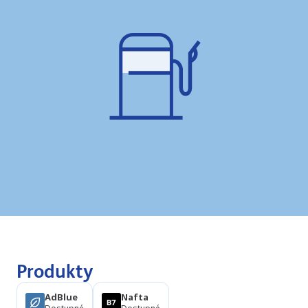
Produkty
AdBlue
Nafta