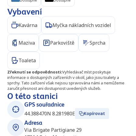
Dostupné
Dostupné
Vybavení
Kavárna
Myčka nákladních vozidel
Maziva
Parkoviště
Sprcha
Toaleta
Zřeknutí se odpovědnosti
:
Vyhledávač míst poskytuje
informace o dostupných zařízeních v okolí, jako jsou toalety a
sprchy. Tato zařízení však nejsou spravována námi a nemůžeme
zaručit přesnost ani dostupnost uvedených služeb.
O této stanici
GPS souřadnice
44.388470N 8.281980E
Kopírovat
Adresa
Via Brigate Partigiane 29