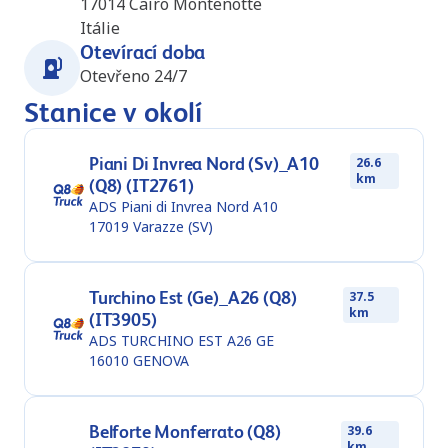
17014
Cairo Montenotte
Itálie
Otevírací doba
Otevřeno 24/7
Stanice v okolí
Piani Di Invrea Nord (Sv)_A10
26.6
km
(Q8) (IT2761)
ADS Piani di Invrea Nord A10
17019
Varazze (SV)
Turchino Est (Ge)_A26 (Q8)
37.5
km
(IT3905)
ADS TURCHINO EST A26 GE
16010
GENOVA
Belforte Monferrato (Q8)
39.6
km