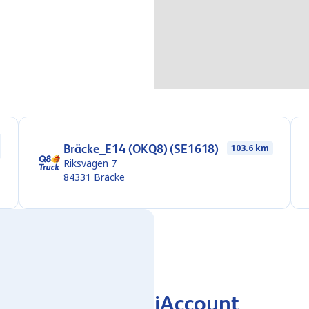
Bräcke_E14 (OKQ8) (SE1618)
103.6 km
Riksvägen 7
84331
Bräcke
iAccount