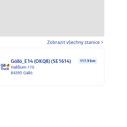
Zobrazit všechny stanice
Gällö_E14 (OKQ8) (SE1614)
117.9 km
Hallåsen 110
84395
Gällö