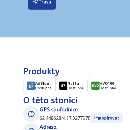
Trasa
Produkty
AdBlue
Nafta
HVO100
Dostupné
Dostupné
Dostupné
O této stanici
GPS souřadnice
62.448628N 17.327797E
Kopírovat
Adresa