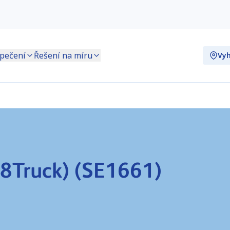
pečení
Řešení na míru
Vyh
Q8Truck) (SE1661)