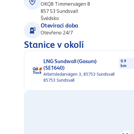
OKQ8 Timmervägen 8
857 53
Sundsvall
Švédsko
Otevírací doba
Otevřeno 24/7
Stanice v okolí
LNG Sundsvall (Gasum)
0.9
km
(SE1640)
Arbetsledarvägen 3, 85753 Sundsvall
85753
Sundsvall