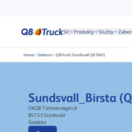
Síť
Produkty
Služby
Zabez
Home
Stations
Q8Truck Sundsvall (SE1661)
Sundsvall_Birsta (
OKQ8 Timmervägen 8
857 53
Sundsvall
Švédsko