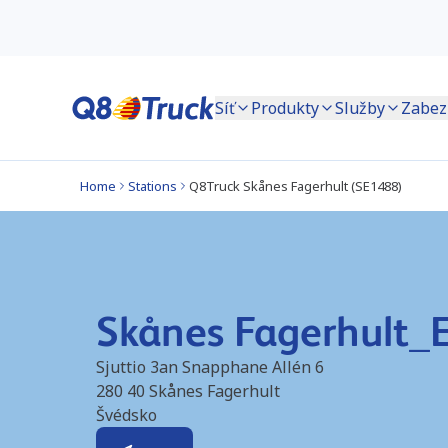
Síť
Produkty
Služby
Zabez
Home
Stations
Q8Truck Skånes Fagerhult (SE1488)
Skånes Fagerhult_
Sjuttio 3an Snapphane Allén 6
280 40
Skånes Fagerhult
Švédsko