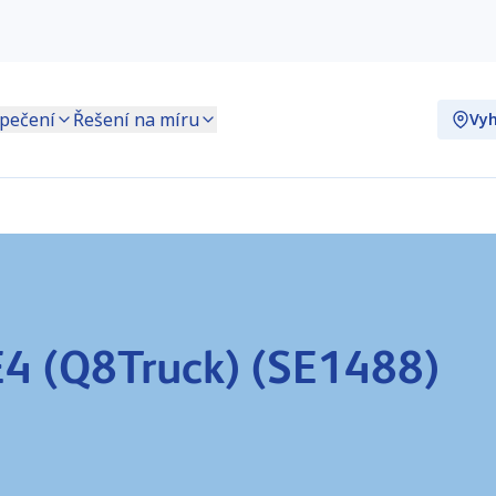
pečení
Řešení na míru
Vyh
E4 (Q8Truck) (SE1488)