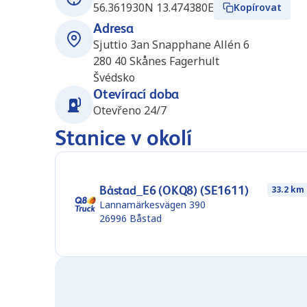
56.361930N 13.474380E
Kopírovat
Adresa
Sjuttio 3an Snapphane Allén 6
280 40
Skånes Fagerhult
Švédsko
Otevírací doba
Otevřeno 24/7
Stanice v okolí
Båstad_E6 (OKQ8) (SE1611)
33.2 km
Lannamärkesvägen 390
26996
Båstad