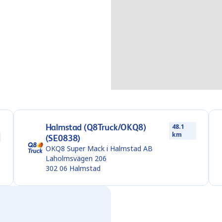
Halmstad (Q8Truck/OKQ8)
48.1
km
(SE0838)
OKQ8 Super Mack i Halmstad AB
Laholmsvägen 206
302 06
Halmstad