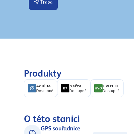
Trasa
Produkty
AdBlue
Nafta
HVO100
Dostupné
Dostupné
Dostupné
O této stanici
GPS souřadnice