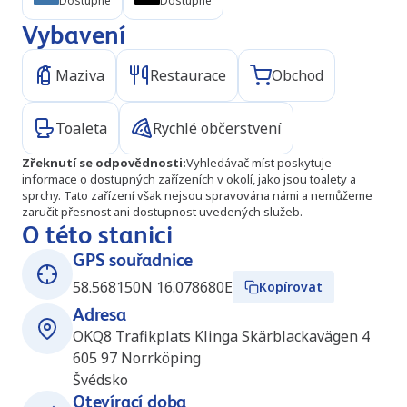
Dostupné
Dostupné
Vybavení
Maziva
Restaurace
Obchod
Toaleta
Rychlé občerstvení
Zřeknutí se odpovědnosti
:
Vyhledávač míst poskytuje
informace o dostupných zařízeních v okolí, jako jsou toalety a
sprchy. Tato zařízení však nejsou spravována námi a nemůžeme
zaručit přesnost ani dostupnost uvedených služeb.
O této stanici
GPS souřadnice
58.568150N 16.078680E
Kopírovat
Adresa
OKQ8 Trafikplats Klinga Skärblackavägen 4
605 97
Norrköping
Švédsko
Otevírací doba