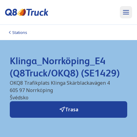
Stations
Klinga_Norrköping_E4
(Q8Truck/OKQ8) (SE1429)
OKQ8 Trafikplats Klinga Skärblackavägen 4
605 97
Norrköping
Švédsko
Trasa