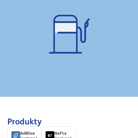
Produkty
AdBlue
Nafta