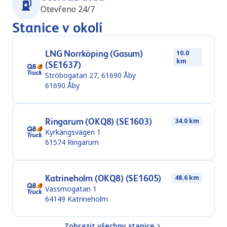
Otevřeno 24/7
Stanice v okolí
LNG Norrköping (Gasum)
10.0
km
(SE1637)
Ströbogatan 27, 61690 Åby
61690
Åby
Ringarum (OKQ8) (SE1603)
34.0 km
Kyrkängsvägen 1
61574
Ringarum
Katrineholm (OKQ8) (SE1605)
48.6 km
Vassmogatan 1
64149
Katrineholm
Zobrazit všechny stanice