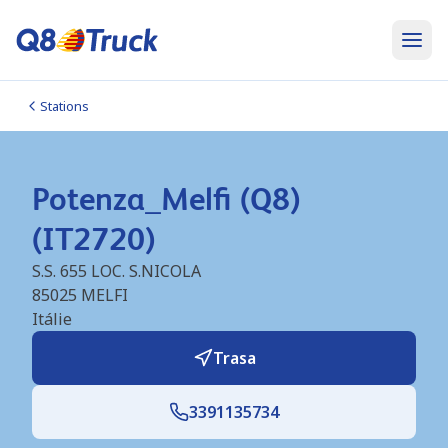
Stations
Potenza_Melfi (Q8)
(IT2720)
S.S. 655 LOC. S.NICOLA
85025
MELFI
Itálie
Trasa
3391135734