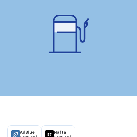
Produkty
AdBlue
Nafta