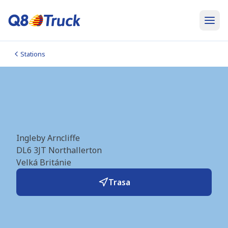
Stations
Northallerton N (Shell)
(GB1278)
Ingleby Arncliffe
DL6 3JT
Northallerton
Velká Británie
Trasa