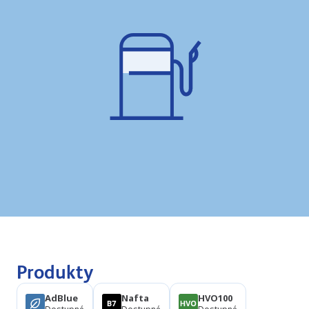
Produkty
AdBlue
Nafta
HVO100