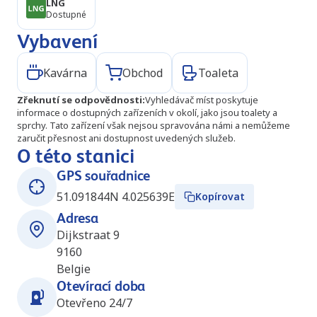
LNG
Dostupné
Vybavení
Kavárna
Obchod
Toaleta
Zřeknutí se odpovědnosti
:
Vyhledávač míst poskytuje
informace o dostupných zařízeních v okolí, jako jsou toalety a
sprchy. Tato zařízení však nejsou spravována námi a nemůžeme
zaručit přesnost ani dostupnost uvedených služeb.
O této stanici
GPS souřadnice
51.091844N 4.025639E
Kopírovat
Adresa
Dijkstraat 9
9160
Belgie
Otevírací doba
Otevřeno 24/7