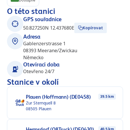
Dostupné
O této stanici
GPS souřadnice
50.827250N 12.437680E
Kopírovat
Adresa
Gablenzerstrasse 1
08393
Meerane/Zwickau
Německo
Otevírací doba
Otevřeno 24/7
Stanice v okolí
Plauen (Hoffmann) (DE0458)
39.5 km
Zur Sternquell 8
08505
Plauen
Hermsdorf (Q8Truck) (DE0430)
40.5 km