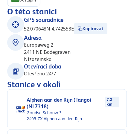
Dostupné
O této stanici
GPS souřadnice
52.070648N 4.742553E
Kopírovat
Adresa
Europaweg 2
2411 NE
Bodegraven
Nizozemsko
Otevírací doba
Otevřeno 24/7
Stanice v okolí
Alphen aan den Rijn (Tango)
7.2
km
(NL7318)
Goudse Schouw 3
2405 ZX
Alphen aan den Rijn