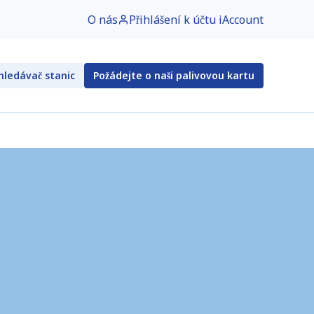
O nás
Přihlášení k účtu iAccount
ledávač stanic
Požádejte o naši palivovou kartu