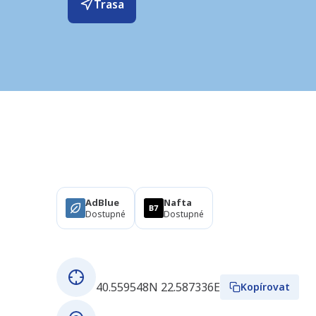
Trasa
Produkty
AdBlue
Nafta
Dostupné
Dostupné
O této stanici
GPS souřadnice
40.559548N 22.587336E
Kopírovat
Adresa