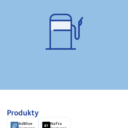
Produkty
AdBlue
Nafta