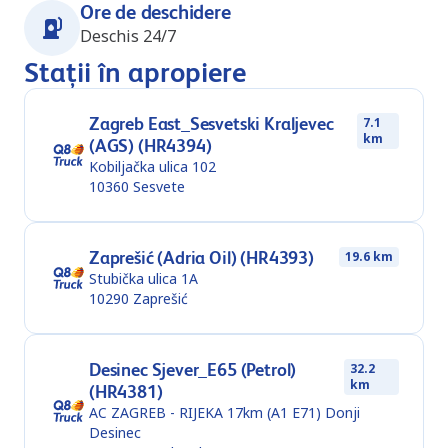
Ore de deschidere
Deschis 24/7
Stații în apropiere
Zagreb East_Sesvetski Kraljevec
7.1
km
(AGS) (HR4394)
Kobiljačka ulica 102
10360
Sesvete
Zaprešić (Adria Oil) (HR4393)
19.6 km
Stubička ulica 1A
10290
Zaprešić
Desinec Sjever_E65 (Petrol)
32.2
km
(HR4381)
AC ZAGREB - RIJEKA 17km (A1 E71) Donji
Desinec