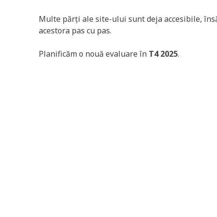
Multe părți ale site-ului sunt deja accesibile, î
acestora pas cu pas.
Planificăm o nouă evaluare în
T4 2025
.
Probleme cunoscute
Știm că există încă unele aspecte care trebuie îm
Imaginile și pictogramele nu au întotdeauna d
Butoanele și linkurile pot fi prea mici pe ecr
Unele secțiuni nu au încă etichetele corecte p
Vom rezolva aceste probleme în lunile următoare,