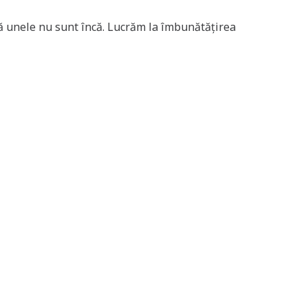
nsă unele nu sunt încă. Lucrăm la îmbunătățirea
bunătățite:
escrieri clare.
anele mobile.
entru cititoarele de ecran.
 prin noi actualizări.