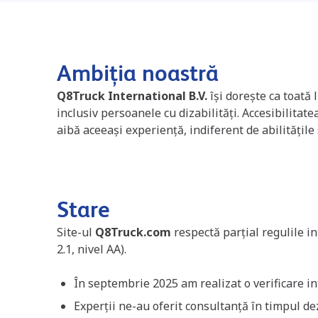
Ambiția noastră
Q8Truck International B.V.
își dorește ca toată 
inclusiv persoanele cu dizabilități. Accesibilitatea
aibă aceeași experiență, indiferent de abilitățile
Stare
Site-ul
Q8Truck.com
respectă parțial regulile i
2.1, nivel AA).
În septembrie 2025 am realizat o verificare in
Experții ne-au oferit consultanță în timpul dez