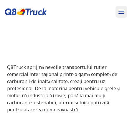
Gamă de produse de înaltă
calitate
Carburanți versatili pentru orice nevoie
Q8Truck sprijină nevoile transportului rutier
comercial internațional printr-o gamă completă de
carburanți de înaltă calitate, creați pentru uz
profesional. De la motorină pentru vehicule grele și
motorină industrială (roșie) până la mai mulți
carburanți sustenabili, oferim soluția potrivită
pentru afacerea dumneavoastră.