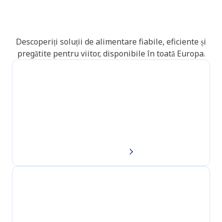
Alegeți din întreaga noastră
gamă de carburanți
Descoperiți soluții de alimentare fiabile, eficiente și
pregătite pentru viitor, disponibile în toată Europa.
Fuel card