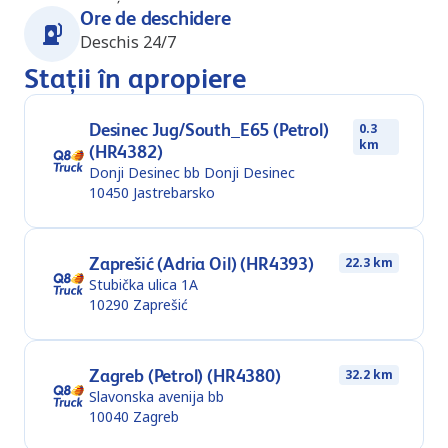
Ore de deschidere
Deschis 24/7
Stații în apropiere
Desinec Jug/South_E65 (Petrol)
0.3
km
(HR4382)
Donji Desinec bb Donji Desinec
10450
Jastrebarsko
Zaprešić (Adria Oil) (HR4393)
22.3 km
Stubička ulica 1A
10290
Zaprešić
Zagreb (Petrol) (HR4380)
32.2 km
Slavonska avenija bb
10040
Zagreb