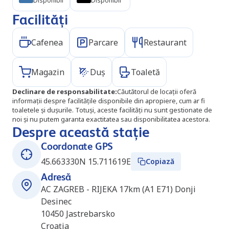
Disponibil
Disponibil
Facilități
Cafenea
Parcare
Restaurant
Magazin
Duș
Toaletă
Declinare de responsabilitate
:
Căutătorul de locații oferă
informații despre facilitățile disponibile din apropiere, cum ar fi
toaletele și dușurile. Totuși, aceste facilități nu sunt gestionate de
noi și nu putem garanta exactitatea sau disponibilitatea acestora.
Despre această stație
Coordonate GPS
45.663330N 15.711619E
Copiază
Adresă
AC ZAGREB - RIJEKA 17km (A1 E71) Donji
Desinec
10450
Jastrebarsko
Croația