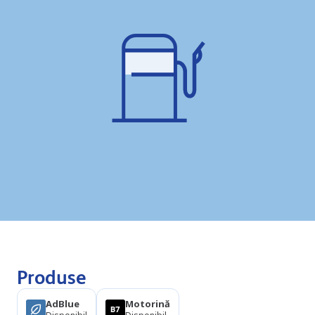
Produse
AdBlue
Motorină