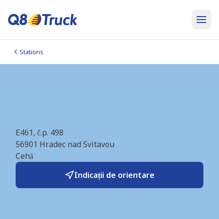
Stations
Hradec nad Svitavou
(Orlen) (CZ4438)
E461, č.p. 498
56901
Hradec nad Svitavou
Cehă
Indicații de orientare