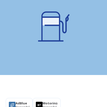
Produse
AdBlue
Motorină