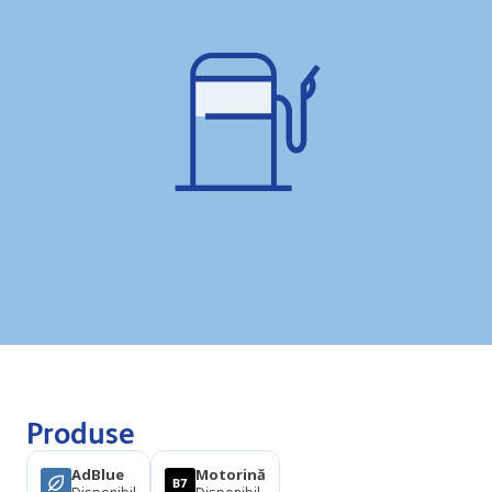
Produse
AdBlue
Motorină