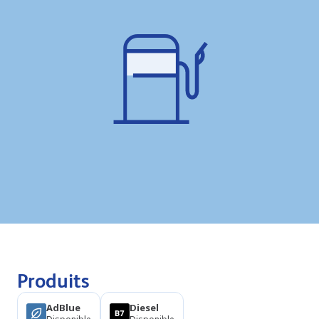
Produits
AdBlue
Diesel