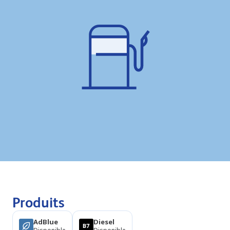
Produits
AdBlue
Diesel