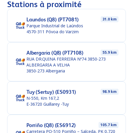
Stations à proximité
Laundos (Q8) (PT7081)
31.0 km
Parque Industrial de Laúndos
4570-311
Póvoa do Varzim
Albergaria (Q8) (PT7108)
55.9 km
RUA DR.QUINA FERREIRA Nº74 3850-273
ALBERGARIA A VELHA
3850-273
Albergaria
Tuy (Sertuy) (ES0931)
98.9 km
N-550, Km 167,2
E-36720
Guillarey -Tuy
Porriño (Q8) (ES6912)
105.7 km
Carretera PO-510 Porriño – Salceda, PK 0,720