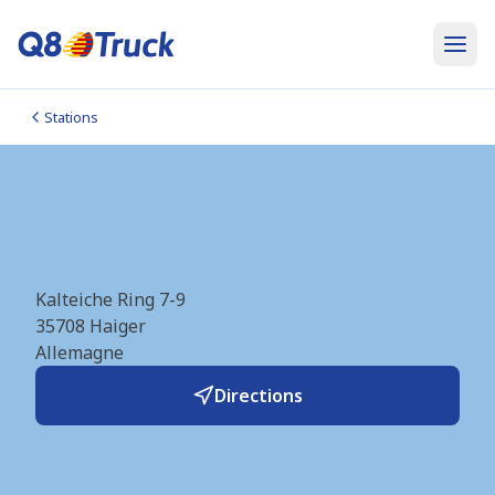
Stations
LNG Haiger (Knauber)
(DE4994)
Kalteiche Ring 7-9
35708
Haiger
Allemagne
Directions