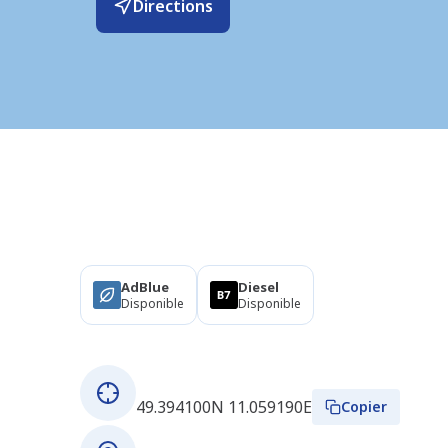
Directions
Produits
AdBlue
Diesel
Disponible
Disponible
À propos de cette station
Coordonnées GPS
49.394100N 11.059190E
Copier
Adresse