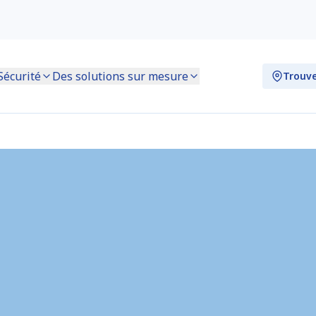
Sécurité
Des solutions sur mesure
Trouve
unvor) (DE1250)