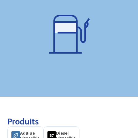
Produits
AdBlue
Diesel