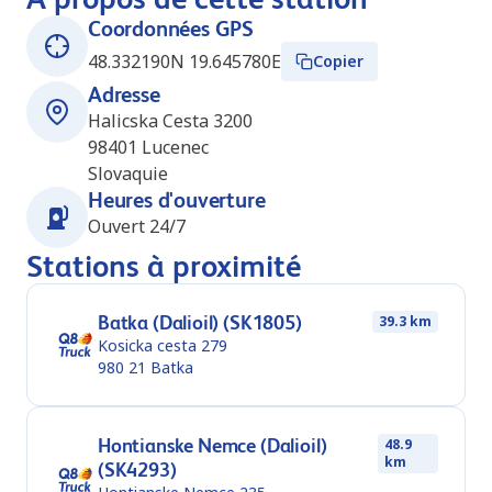
Coordonnées GPS
48.332190N 19.645780E
Copier
Adresse
Halicska Cesta 3200
98401
Lucenec
Slovaquie
Heures d'ouverture
Ouvert 24/7
Stations à proximité
Batka (Dalioil) (SK1805)
39.3 km
Kosicka cesta 279
980 21
Batka
Hontianske Nemce (Dalioil)
48.9
km
(SK4293)