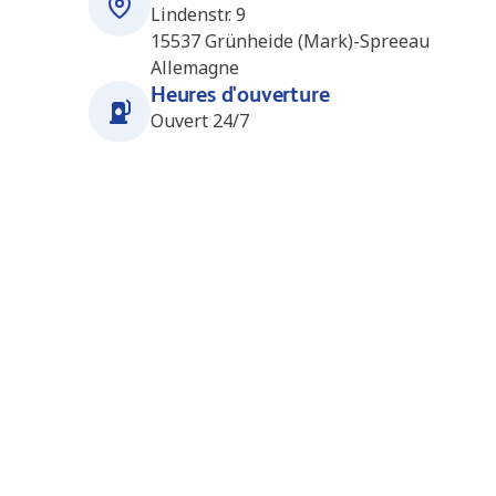
Lindenstr. 9
15537
Grünheide (Mark)-Spreeau
Allemagne
Heures d'ouverture
Ouvert 24/7
Stations à proximité
Berlin_Hoppegarten (Greenline)
33.3
km
(DE1260)
Gewerbestraße 2b
15366
Berlin OT Dahlwitz-Hoppegarten