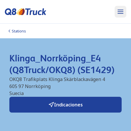
Stations
Klinga_Norrköping_E4
(Q8Truck/OKQ8) (SE1429)
OKQ8 Trafikplats Klinga Skärblackavägen 4
605 97
Norrköping
Suecia
Indicaciones