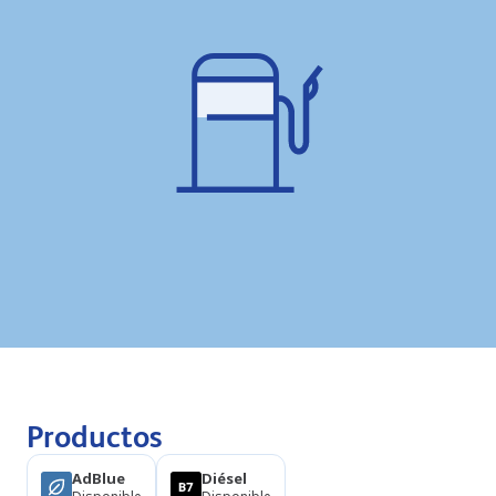
Productos
AdBlue
Diésel