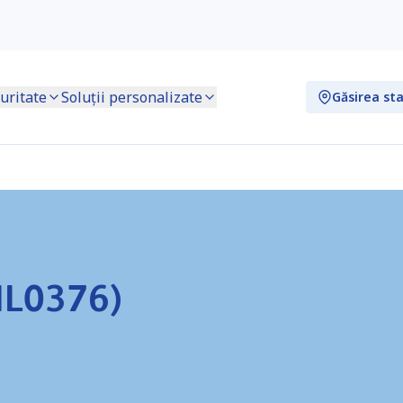
uritate
Soluții personalizate
Găsirea sta
NL0376)