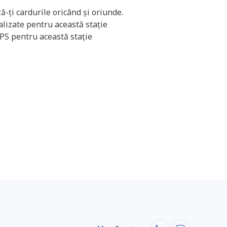
ă-ți cardurile oricând și oriunde.
ualizate pentru această stație
GPS pentru această stație