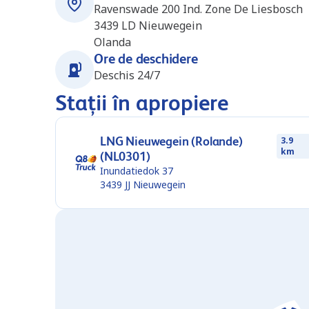
Ravenswade 200 Ind. Zone De Liesbosch
3439 LD
Nieuwegein
Olanda
Ore de deschidere
Deschis 24/7
Stații în apropiere
LNG Nieuwegein (Rolande)
3.9
km
(NL0301)
Inundatiedok 37
3439 JJ
Nieuwegein