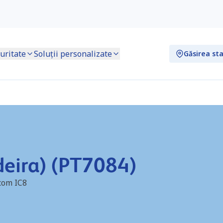
uritate
Soluții personalizate
Găsirea sta
deira) (PT7084)
 com IC8