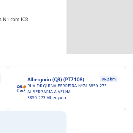
ia N1 com IC8
Albergaria (Q8) (PT7108)
86.2 km
RUA DR.QUINA FERREIRA Nº74 3850-273
ALBERGARIA A VELHA
3850-273
Albergaria