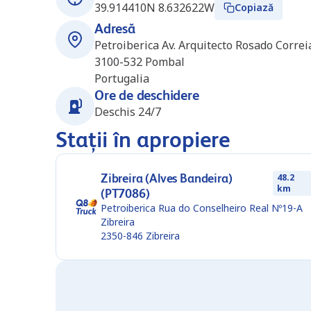
39.914410N 8.632622W
Copiază
Adresă
Petroiberica Av. Arquitecto Rosado Corre
3100-532
Pombal
Portugalia
Ore de deschidere
Deschis 24/7
Stații în apropiere
Zibreira (Alves Bandeira)
48.2
km
(PT7086)
Petroiberica Rua do Conselheiro Real Nº19-A
Zibreira
2350-846
Zibreira