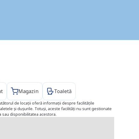
nt
Magazin
Toaletă
tătorul de locații oferă informații despre facilitățile
aletele și dușurile. Totuși, aceste facilități nu sunt gestionate
 sau disponibilitatea acestora.