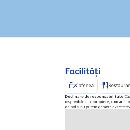
Facilități
Cafenea
Restaura
Declinare de responsabilitate
:
Cău
disponibile din apropiere, cum ar fi to
de noi și nu putem garanta exactitatea