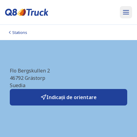
Stations
Grästorp (OKQ8) (SE1619)
Flo Bergskullen 2
46792
Grästorp
Suedia
Indicații de orientare