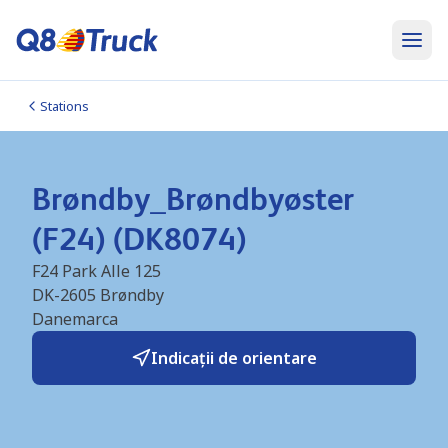
Stations
Brøndby_Brøndbyøster
(F24) (DK8074)
F24 Park Alle 125
DK-2605
Brøndby
Danemarca
Indicații de orientare