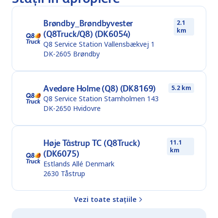
Brøndby_Brøndbyvester
2.1
km
(Q8Truck/Q8) (DK6054)
Q8 Service Station Vallensbækvej 1
DK-2605
Brøndby
Avedøre Holme (Q8) (DK8169)
5.2 km
Q8 Service Station Stamholmen 143
DK-2650
Hvidovre
Høje Tåstrup TC (Q8Truck)
11.1
km
(DK6075)
Estlands Allé Denmark
2630
Tåstrup
Vezi toate stațiile