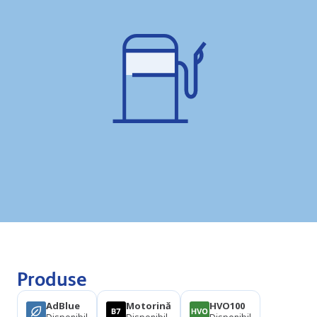
Produse
AdBlue
Motorină
HVO100