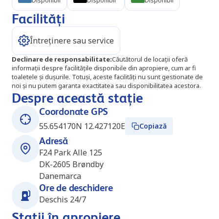
Disponibil
Disponibil
Disponibil
Facilități
Întreținere sau service
Declinare de responsabilitate
:
Căutătorul de locații oferă
informații despre facilitățile disponibile din apropiere, cum ar fi
toaletele și dușurile. Totuși, aceste facilități nu sunt gestionate de
noi și nu putem garanta exactitatea sau disponibilitatea acestora.
Despre această stație
Coordonate GPS
55.654170N 12.427120E
Copiază
Adresă
F24 Park Alle 125
DK-2605
Brøndby
Danemarca
Ore de deschidere
Deschis 24/7
Stații în apropiere