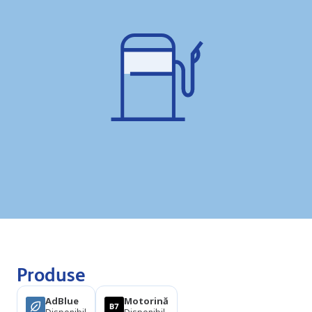
Produse
AdBlue
Motorină