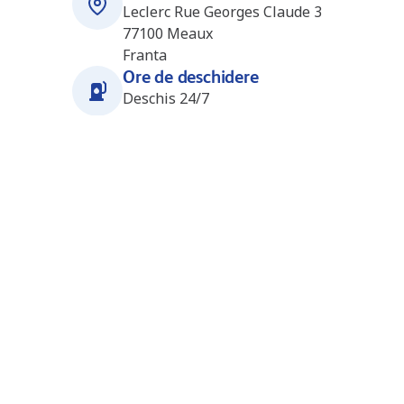
Leclerc Rue Georges Claude 3
77100
Meaux
Franta
Ore de deschidere
Deschis 24/7
Stații în apropiere
Mareuil les Meaux (E.Leclerc)
3.9
km
(FR1000)
E.Leclerc 30 MAIL DE LA GRANDE HAIE
77535
MAREUIL LES MEAUX