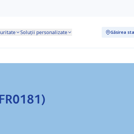
uritate
Soluții personalizate
Găsirea sta
(FR0181)