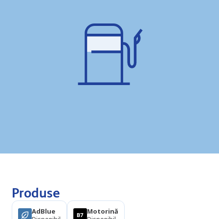
Produse
AdBlue
Motorină