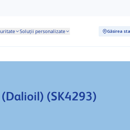
uritate
Soluții personalizate
Găsirea sta
(Dalioil) (SK4293)