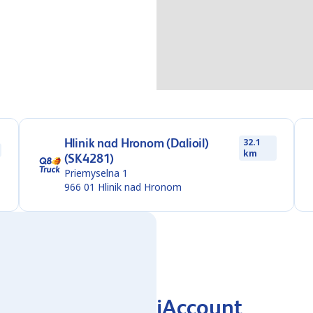
Hlinik nad Hronom (Dalioil)
32.1
km
(SK4281)
Priemyselna 1
966 01
Hlinik nad Hronom
iAccount