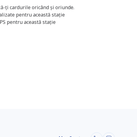
ă-ți cardurile oricând și oriunde.
ualizate pentru această stație
GPS pentru această stație