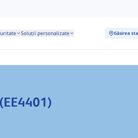
uritate
Soluții personalizate
Găsirea sta
 (EE4401)