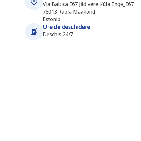
Via Baltica E67 Jädivere Küla Enge_E67
78013
Rapla Maakond
Estonia
Ore de deschidere
Deschis 24/7
Stații în apropiere
Keila (Olerex) (EE4404)
67.6 km
Põhjakaare 8
76603
Harju Maakond