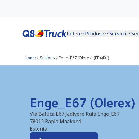
Rețea
Produse
Servicii
Sec
Home
Stations
Enge_E67 (Olerex) (EE4401)
Enge_E67 (Olerex)
Via Baltica E67 Jädivere Küla Enge_E67
78013
Rapla Maakond
Estonia