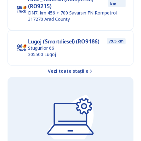
km
(RO9215)
DN7, km 456 + 700 Savarsin FN Rompetrol
317270
Arad County
Lugoj (Smartdiesel) (RO9186)
79.5 km
Stugurilor 66
305500
Lugoj
Vezi toate stațiile