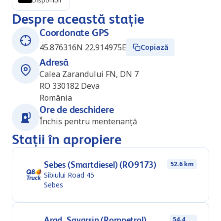
Disponibil
Despre această stație
Coordonate GPS
45.876316N 22.914975E
Copiază
Adresă
Calea Zarandului FN, DN 7
RO 330182
Deva
România
Ore de deschidere
Închis pentru mentenanță
Stații în apropiere
Sebes (Smartdiesel) (RO9173)
52.6 km
Sibiului Road 45
Sebes
Arad_Savarsin (Rompetrol)
54.4